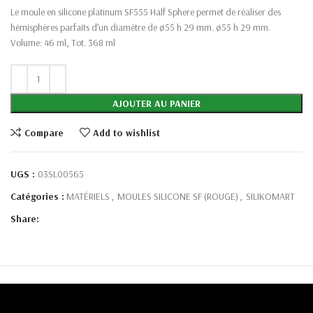
Le moule en silicone platinum SF555 Half Sphere permet de réaliser des
hémisphères parfaits d’un diamètre de ø55 h 29 mm. ø55 h 29 mm.
Volume: 46 ml, Tot. 368 ml
AJOUTER AU PANIER
Compare
Add to wishlist
UGS :
03SL00565
Catégories :
MATÉRIELS
,
MOULES SILICONE SF (ROUGE)
,
SILIKOMART
Share: