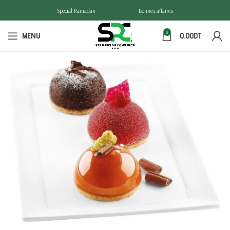
Spécial Ramadan
Bonnes affaires
0
MENU
0.00
DT