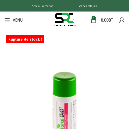
Spécial Ramadan
Bonnes affaires
0
MENU
0.00
DT
Rupture de stock !