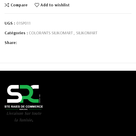
Compare
Add to wishlist
UGS :
01SP011
Catégories :
COLORANTS SILIKOMART
,
SILIKOMART
Share:
Livraison Sur toute
la Tunisie
.