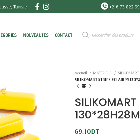
usse, Tunisie
+216 73 822 3
Recherche
TÉGORIES
NOUVEAUTÉS
CONTACT
de
produits
Accueil
MATÉRIELS
SILIKOMART
SILIKOMART STRIPE ECLAIR95 130
SILIKOMART 
130*28H28M
69.10
DT