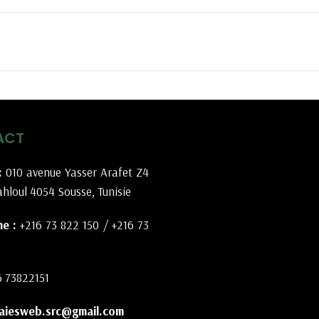
ACT
:
010 avenue Yasser Arafet Z4
hloul 4054 Sousse, Tunisie
e :
+216 73 822 150
/
+216 73
6 73822151
aiesweb.src@gmail.com