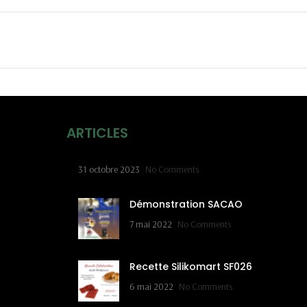
ARTICLES
31 octobre 2023
No Comments
Démonstration SACAO
7 mai 2022
No Comments
Recette Silikomart SF026
6 mai 2022
No Comments