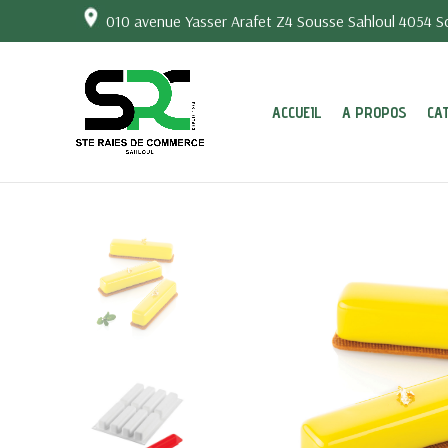
010 avenue Yasser Arafet Z4 Sousse Sahloul 4054 So
ACCUEIL
A PROPOS
CA