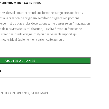
0*28H28MM 36.344.87.0065
signers de Silikomart et prend une forme rectangulaire aux bords
nt à la création de originaux semifreddos glacés en portions
me permet de placer des décorations sur le dessus selon l’imagination
 de 8 cavités de 95 ml chacune, il est livré avec un fonctionnel
créer des inserts originaux et/ou des bases de support qui
moule. Idéal également en version cuite au four.
AJOUTER AU PANIER
t
N SILICONE (BLANC)
,
SILIKOMART