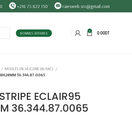
90
+216 73 822 150
raiesweb.src@gmail.com
0
0.00
DT
BONNES AFFAIRES
MOULES EN SILICONE (BLANC)
*28H28MM 36.344.87.0065
STRIPE ECLAIR95
M 36.344.87.0065