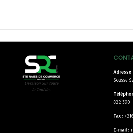
CONT
Adresse 
Sousse Sa
Livraison Sur toute
la Tunisie
.
Téléphon
822 390
Fax :
+21
E-mail :
r