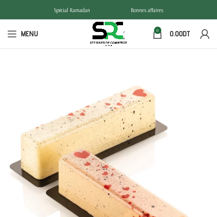
Spécial Ramadan
Bonnes affaires
0
MENU
0.00
DT