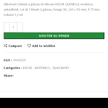
silikomart | Moule à gâteau en Silicone BÛCHE QUENELLE moderne,
antiadhésif, Lot de 1 Moule à gâteau, Design 3D, 243 x 90 mm, h 77 mm,
Volume 1,3 ml
AJOUTER AU PANIER
Compare
Add to wishlist
UGS :
10S0029
Catégories :
BÛCHE
,
MATÉRIELS
,
SILIKOMART
Share: