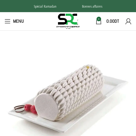
Spécial Ramadan
Bonnes affaires
0
MENU
0.00
DT