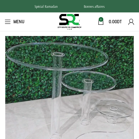
Spécial Ramadan
Bonnes affaires
0
MENU
0.00
DT