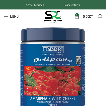
Spécial Ramadan
Bonnes affaires
0
MENU
0.00
DT