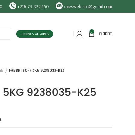
90
+216 73 822 150
raiesweb.src@gmail.com
0
0.00
DT
BONNES AFFAIRES
SE
FABBRI SOFF 5KG 9238035-K25
F 5KG 9238035-K25
t