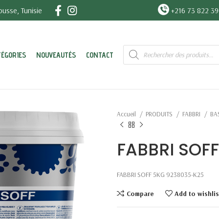
usse, Tunisie
+216 73 822 3
Recherche
TÉGORIES
NOUVEAUTÉS
CONTACT
de
produits
Accueil
PRODUITS
FABBRI
BA
FABBRI SOF
FABBRI SOFF 5KG 9238035-K25
Compare
Add to wishlis