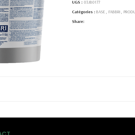
UGS :
03JB0177
Catégories :
BASE
,
FABBRI
,
PRODU
Share:
ACT