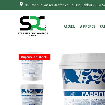
010 avenue Yasser Arafet Z4 Sousse Sahloul 4054 So
ACCUEIL
A PROPOS
CA
Rupture de stock !