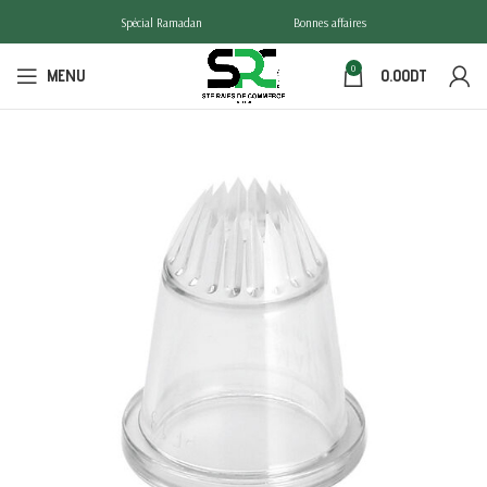
Spécial Ramadan
Bonnes affaires
0
MENU
0.00
DT