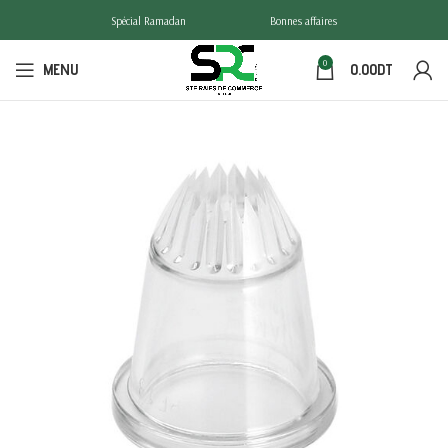
Spécial Ramadan
Bonnes affaires
0
MENU
0.00
DT