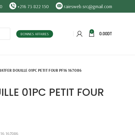
90
+216 73 822 150
raiesweb.src@gmail.com
0
0.00
DT
BONNES AFFAIRES
ATFER DOUILLE 01PC PETIT FOUR PF16 167086
LLE 01PC PETIT FOUR
F16 167086