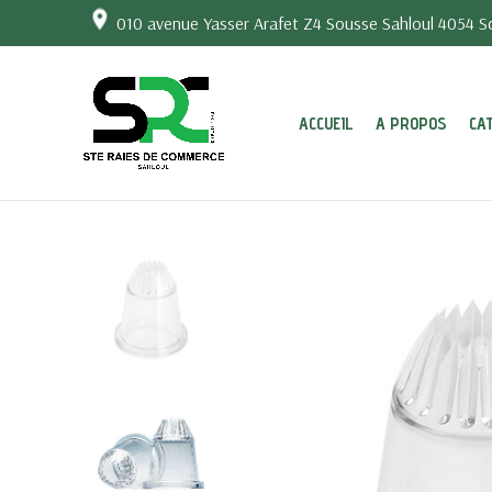
010 avenue Yasser Arafet Z4 Sousse Sahloul 4054 So
ACCUEIL
A PROPOS
CA