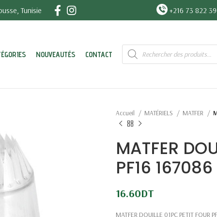
usse, Tunisie
+216 73 822 3
Recherche
TÉGORIES
NOUVEAUTÉS
CONTACT
de
produits
Accueil
MATÉRIELS
MATFER
M
MATFER DOUI
PF16 167086
16.60
DT
MATFER DOUILLE 01PC PETIT FOUR P