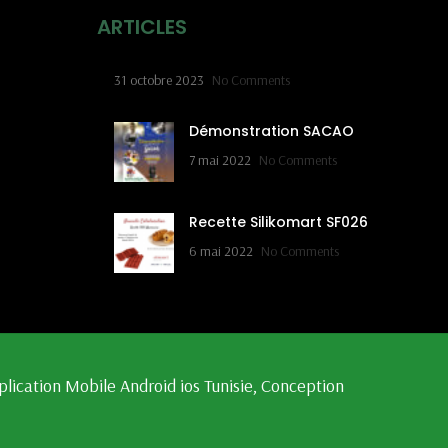
ARTICLES
31 octobre 2023
No Comments
Démonstration SACAO
7 mai 2022
No Comments
Recette Silikomart SF026
6 mai 2022
No Comments