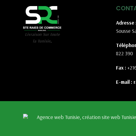
CONT
Adresse 
Sousse Sa
Livraison Sur toute
la Tunisie
.
Téléphon
822 390
Fax :
+21
E-mail :
r