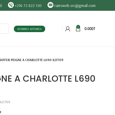
90
+216 73 822 150
raiesweb.src@gmail.com
0
0.00
DT
BONNES AFFAIRES
ATFER PEIGNE A CHARLOTTE L690 421709
GNE A CHARLOTTE L690
421709
t