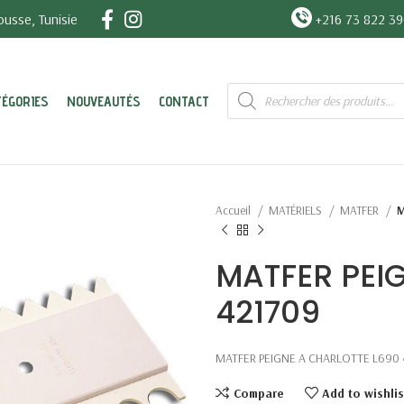
usse, Tunisie
+216 73 822 3
Recherche
TÉGORIES
NOUVEAUTÉS
CONTACT
de
produits
Accueil
MATÉRIELS
MATFER
M
MATFER PEI
421709
MATFER PEIGNE A CHARLOTTE L690 
Compare
Add to wishlis