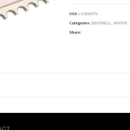
UGS :
01RU0079
Catégories :
MATÉRIELS
,
MATFER
Share:
ACT