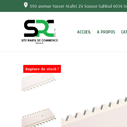
010 avenue Yasser Arafet Z4 Sousse Sahloul 4054 So
ACCUEIL
A PROPOS
CA
Rupture de stock !