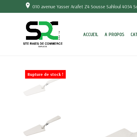
010 avenue Yasser Arafet Z4 Sousse Sahloul 4054 So
ACCUEIL
A PROPOS
CA
Rupture de stock !