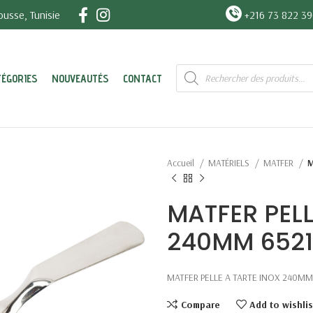
usse, Tunisie
+216 73 822 3
Recherche
TÉGORIES
NOUVEAUTÉS
CONTACT
de
produits
Accueil
MATÉRIELS
MATFER
M
MATFER PELL
240MM 6521
MATFER PELLE A TARTE INOX 240MM
Compare
Add to wishlis