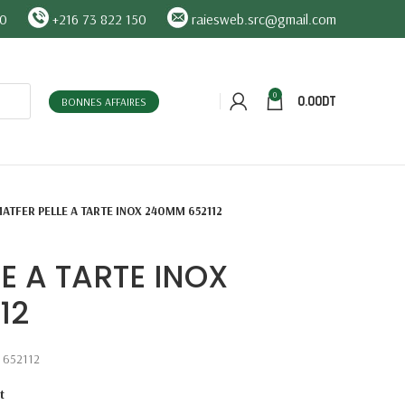
90
+216 73 822 150
raiesweb.src@gmail.com
0
0.00
DT
BONNES AFFAIRES
ATFER PELLE A TARTE INOX 240MM 652112
E A TARTE INOX
12
 652112
t