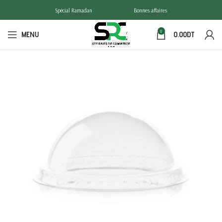
Spécial Ramadan
Bonnes affaires
0
MENU
0.00
DT