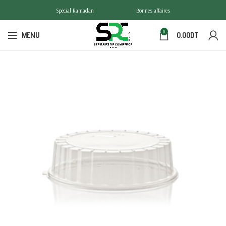
Spécial Ramadan
Bonnes affaires
0
MENU
0.00
DT