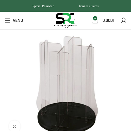
Spécial Ramadan
Bonnes affaires
0
MENU
0.00
DT
Click to enlarge