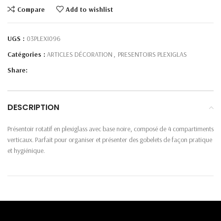
Compare
Add to wishlist
UGS :
03PLEXI096
Catégories :
ARTICLES DÉCORATION
,
PRESENTOIRS PLEXIGLAS
Share:
DESCRIPTION
Présentoir rotatif en plexiglass avec base noire, composé de 4 compartiments
verticaux. Parfait pour organiser et présenter des gobelets de façon pratique
et hygiénique.