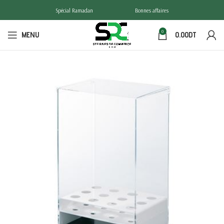
Spécial Ramadan
Bonnes affaires
0
MENU
0.00
DT