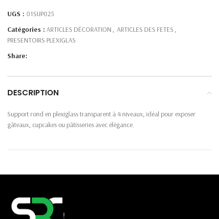
UGS :
01SUP025
Catégories :
ARTICLES DÉCORATION
,
ARTICLES DES FETES
,
PRESENTOIRS PLEXIGLAS
Share:
DESCRIPTION
Support rond en plexiglass transparent à 4 niveaux, idéal pour exposer
gâteaux, cupcakes ou pâtisseries avec élégance.