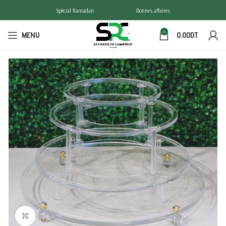
Spécial Ramadan
Bonnes affaires
0
MENU
0.00
DT
Click to enlarge