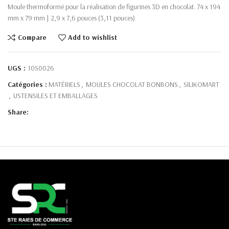
Moule thermoformé pour la réalisation de figurines 3D en chocolat. 74 x 194
mm x 79 mm | 2,9 x 7,6 pouces (3,11 pouces)
Compare
Add to wishlist
UGS :
10S0026
Catégories :
MATÉRIELS
,
MOULES CHOCOLAT BONBONS
,
SILIKOMART
,
USTENSILES ET EMBALLAGES
Share: