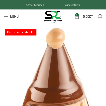
Spécial Ramadan
Bonnes affaires
0
MENU
0.00
DT
Rupture de stock !