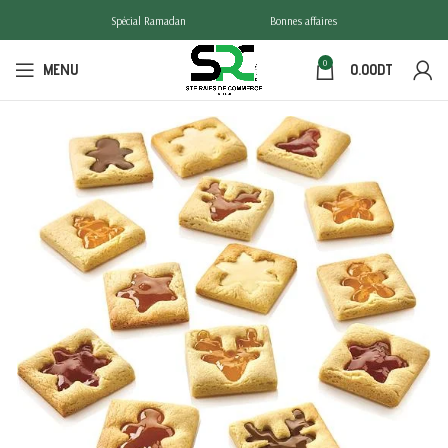
Spécial Ramadan
Bonnes affaires
0
MENU
0.00
DT