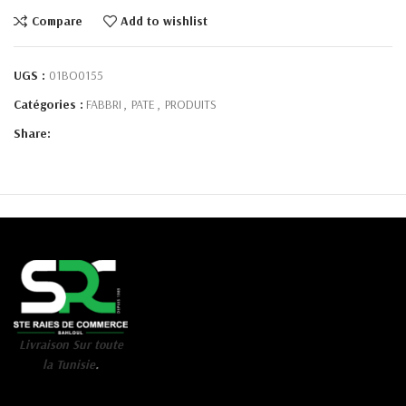
Compare
Add to wishlist
UGS :
01BO0155
Catégories :
FABBRI
,
PATE
,
PRODUITS
Share:
Livraison Sur toute
la Tunisie
.