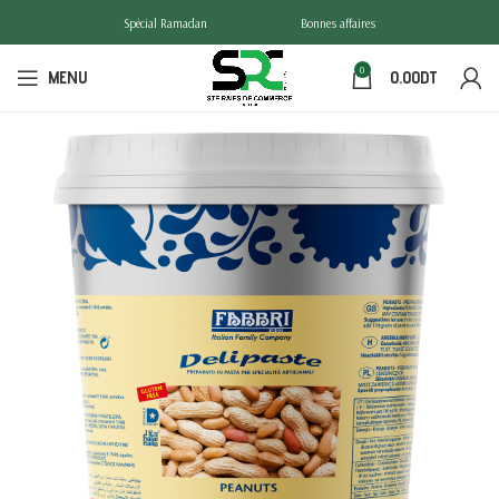
Spécial Ramadan
Bonnes affaires
0
MENU
0.00
DT